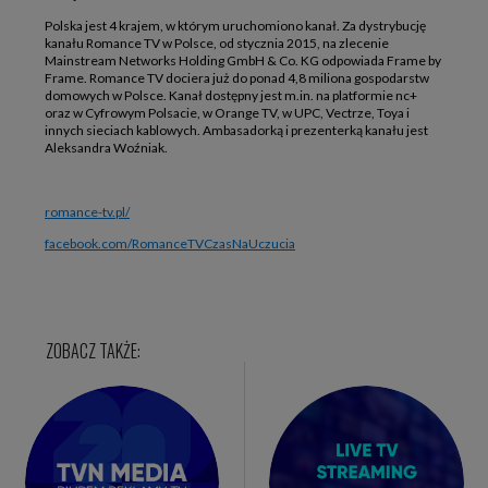
Polska jest 4 krajem, w którym uruchomiono kanał. Za dystrybucję
kanału Romance TV w Polsce, od stycznia 2015, na zlecenie
Mainstream Networks Holding GmbH & Co. KG odpowiada Frame by
Frame. Romance TV dociera już do ponad 4,8 miliona gospodarstw
domowych w Polsce. Kanał dostępny jest m.in. na platformie nc+
oraz w Cyfrowym Polsacie, w Orange TV, w UPC, Vectrze, Toya i
innych sieciach kablowych. Ambasadorką i prezenterką kanału jest
Aleksandra Woźniak.
romance-tv.pl/
facebook.com/RomanceTVCzasNaUczucia