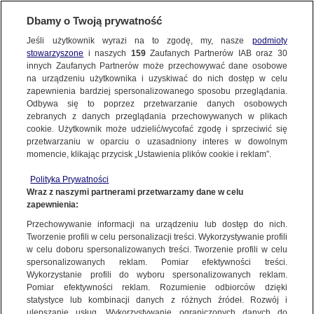
BIURO REKLAMY
TVN MEDIA
AKTUALNOŚCI
Dbamy o Twoją prywatność
Jeśli użytkownik wyrazi na to zgodę, my, nasze
podmioty
08.04.2016
stowarzyszone
i naszych
159
Zaufanych Partnerów IAB oraz
30
innych Zaufanych Partnerów może przechowywać dane osobowe
ROMANCE TV - Z BARDZO DOBRYMI WYNIKAMI
na urządzeniu użytkownika i uzyskiwać do nich dostęp w celu
OGLĄDALNOŚCI!
zapewnienia bardziej spersonalizowanego sposobu przeglądania.
Odbywa się to poprzez przetwarzanie danych osobowych
PREMIUM TV
ROMANCE TV
zebranych z danych przeglądania przechowywanych w plikach
cookie. Użytkownik może udzielić/wycofać zgodę i sprzeciwić się
przetwarzaniu w oparciu o uzasadniony interes w dowolnym
momencie, klikając przycisk „Ustawienia plików cookie i reklam”.
Filmy i seriale emitowane w Romance TV cieszą się coraz większą
popularnością wśród widzów, w ciągu ostatnich 12 miesięcy kanał
Polityka Prywatności
zanotował wzrost udziału oglądalności o 42% w grupie komercyjnej
Wraz z naszymi partnerami przetwarzamy dane w celu
16-49 (z 0,19% SHR w 03/2015 do 0,27% SHR w 03/2016). W marcu
zapewnienia:
2016 roku, Romance TV umocnił swoją pozycję w pierwszej 10.
najlepiej oglądanych kanałów filmowo-serialowych i tym samym jest
Przechowywanie informacji na urządzeniu lub dostęp do nich.
na 6 miejscu z SHR 0,48%, w środowisku kablowo-satelitarnym.
Tworzenie profili w celu personalizacji treści. Wykorzystywanie profili
w celu doboru spersonalizowanych treści. Tworzenie profili w celu
A już 28 kwietnia 2016, o godzinie 21:00 Romance TV zaprasza na
premierę czwartego sezonu serialu „Tatusiowie na medal”. 3. sezon
spersonalizowanych reklam. Pomiar efektywności treści.
serialu w marcu 2016 oglądało około 100 tys. widzów, dając stacji w
Wykorzystanie profili do wyboru spersonalizowanych reklam.
tym czasie udziały na poziomie 0,36% SHR, wśród abonentów płatnej
Pomiar efektywności reklam. Rozumienie odbiorców dzięki
TV. Seria ta została nazwana męską wersją kultowych „Gotowych na
statystyce lub kombinacji danych z różnych źródeł. Rozwój i
wszystko”, zdobywając serca widzów na całym świecie. „Tatusiowie
ulepszanie usług. Wykorzystywanie ograniczonych danych do