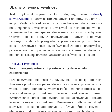
BIURO REKLAMY
TVN MEDIA
AKTUALNOŚCI
Dbamy o Twoją prywatność
Jeśli użytkownik wyrazi na to zgodę, my, nasze
podmioty
stowarzyszone
i naszych
159
Zaufanych Partnerów IAB oraz
30
innych Zaufanych Partnerów może przechowywać dane osobowe
na urządzeniu użytkownika i uzyskiwać do nich dostęp w celu
zapewnienia bardziej spersonalizowanego sposobu przeglądania.
Odbywa się to poprzez przetwarzanie danych osobowych
zebranych z danych przeglądania przechowywanych w plikach
cookie. Użytkownik może udzielić/wycofać zgodę i sprzeciwić się
przetwarzaniu w oparciu o uzasadniony interes w dowolnym
momencie, klikając przycisk „Ustawienia plików cookie i reklam”.
Polityka Prywatności
Wraz z naszymi partnerami przetwarzamy dane w celu
zapewnienia:
Przechowywanie informacji na urządzeniu lub dostęp do nich.
Tworzenie profili w celu personalizacji treści. Wykorzystywanie profili
w celu doboru spersonalizowanych treści. Tworzenie profili w celu
spersonalizowanych reklam. Pomiar efektywności treści.
20.10.2025
Wykorzystanie profili do wyboru spersonalizowanych reklam.
NBA Z NOWYM DOMEM W POLSCE. TRANSMISJE
Pomiar efektywności reklam. Rozumienie odbiorców dzięki
statystyce lub kombinacji danych z różnych źródeł. Rozwój i
W NOWYM KANALE EUROSPORT 3
ulepszanie usług. Wykorzystywanie ograniczonych danych do