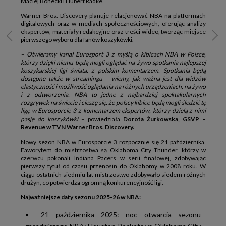
Maciej Bonecki i Hubert Radke.
Warner Bros. Discovery planuje relacjonować NBA na platformach
digitalowych oraz w mediach społecznościowych, oferując analizy
ekspertów, materiały redakcyjne oraz treści wideo, tworząc miejsce
pierwszego wyboru dla fanów koszykówki.
– Otwieramy kanał Eurosport 3 z myślą o kibicach NBA w Polsce,
którzy dzięki niemu będą mogli oglądać na żywo spotkania najlepszej
koszykarskiej ligi świata, z polskim komentarzem. Spotkania będą
dostępne także w streamingu – wiemy, jak ważna jest dla widzów
elastyczność i możliwość oglądania na różnych urządzeniach, na żywo
i z odtworzenia. NBA to jedne z najbardziej spektakularnych
rozgrywek na świecie i cieszę się, że polscy kibice będą mogli śledzić tę
ligę w Eurosporcie 3 z komentarzem ekspertów, którzy dzielą z nimi
pasję do koszykówki
– powiedziała
Dorota Żurkowska, GSVP –
Revenue w TVN Warner Bros. Discovery.
Nowy sezon NBA w Eurosporcie 3 rozpocznie się 21 października.
Faworytem do mistrzostwa są Oklahoma City Thunder, którzy w
czerwcu pokonali Indiana Pacers w serii finałowej, zdobywając
pierwszy tytuł od czasu przenosin do Oklahomy w 2008 roku. W
ciągu ostatnich siedmiu lat mistrzostwo zdobywało siedem różnych
drużyn, co potwierdza ogromną konkurencyjność ligi.
Najważniejsze daty sezonu 2025-26 w NBA:
21 października 2025: noc otwarcia sezonu