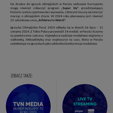
Na drodze do igrzysk olimpijskich w Paryżu widzowie Eurosportu
mogą również zobaczyć program
„Super Six”
, przedstawiający
historie sześciu sportowców i wyzwania, z którymi muszą się mierzyć
marząc o olimpijskim złocie. W 2024 roku planowana jest również
25-odcinkowa seria
„Athletes to Watch”
.
Igrzyska Olimpijskie Paryż 2024 odbędą się w dniach 26 lipca – 11
sierpnia 2024. Z Tokio Polacy przywieźli 14 medali, w Paryżu liczymy
na powtórzenie sukcesu. Największe nadzieje medalowe wiążemy z
siatkówką, lekkoatletyką oraz wspinaczce na czas, która w Paryżu
zadebiutuje na igrzyskach jako oddzielna konkurencja medalowa.