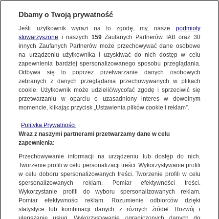
BIURO REKLAMY
TVN MEDIA
AKTUALNOŚCI
Dbamy o Twoją prywatność
Jeśli użytkownik wyrazi na to zgodę, my, nasze
podmioty
stowarzyszone
i naszych
159
Zaufanych Partnerów IAB oraz
30
innych Zaufanych Partnerów może przechowywać dane osobowe
na urządzeniu użytkownika i uzyskiwać do nich dostęp w celu
zapewnienia bardziej spersonalizowanego sposobu przeglądania.
Odbywa się to poprzez przetwarzanie danych osobowych
zebranych z danych przeglądania przechowywanych w plikach
cookie. Użytkownik może udzielić/wycofać zgodę i sprzeciwić się
przetwarzaniu w oparciu o uzasadniony interes w dowolnym
momencie, klikając przycisk „Ustawienia plików cookie i reklam”.
Polityka Prywatności
Wraz z naszymi partnerami przetwarzamy dane w celu
zapewnienia:
Przechowywanie informacji na urządzeniu lub dostęp do nich.
Tworzenie profili w celu personalizacji treści. Wykorzystywanie profili
w celu doboru spersonalizowanych treści. Tworzenie profili w celu
spersonalizowanych reklam. Pomiar efektywności treści.
26.07.2023
Wykorzystanie profili do wyboru spersonalizowanych reklam.
ROK MARZEŃ: ŚWIĘTUJEMY ROK DO IGRZYSK W PARYŻU
Pomiar efektywności reklam. Rozumienie odbiorców dzięki
statystyce lub kombinacji danych z różnych źródeł. Rozwój i
SPECJALNYMI PROGRAMAMI
ulepszanie usług. Wykorzystywanie ograniczonych danych do