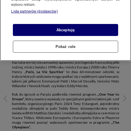
PREMIUM TV
wyboru reklam.
Lista partnerów (dostawców)
Niemal sześć lat po przyznaniu stolicy Francji organizacji igrzysk
Akceptuję
olimpijskich, wspólna podróż do Paryża na antenach i platformach
Warner Bros. Discovery nabiera rozpędu. Celebrujemy rok do igrzysk
specjalnymi programami na czele z wyjątkowym dokumentem
„
Paris, La Vie Sportive
”. To fascynująca opowieść o sportowej historii
Pokaż cele
Paryża w ciągu ostatnich stu lat, czyli odkąd igrzyska ostatni raz
zawitały nad Sekwaną.
Narratorem tej niesamowitej opowieści jest legenda francuskiej piłki
nożnej, mistrz świata z 1998 roku i mistrz Europy z 2000 roku Thierry
Henry. „
Paris, La Vie Sportive
” to dwa 60-minutowe odcinki, w
trakcie których widzowie mogą spotkać się z wybitnymi sportowcami,
takimi jak piłkarze Emmanuel Petit i Marcel Desailly, tenisiści Mats
Wilander i Yannick Noah, czy kolarz Eddy Merckx.
Rok do igrzysk w Paryżu podkreśla również program
„One Year to
Dream”,
który zawiera wywiady ze specjalnymi gośćmi takimi jak: szef
komitetu organizacyjnego Paris 2024 Tony Estanguet, pięciokrotny
medalista olimpijski w judo Teddy Riner, dziewięciokrotny mistrz
świata w BMX Matthias Dandois i medalistka olimpijska w szermierce
Ysaora Thibus. Widzowie Eurosportu i Eurosportu Extra w Playerze
mogą również poznać wybranych sportowców w programie
„The
Olympians”.