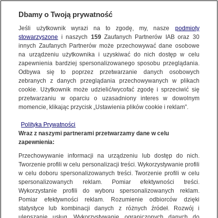
BIURO REKLAMY
TVN MEDIA
AKTUALNOŚCI
Dbamy o Twoją prywatność
Jeśli użytkownik wyrazi na to zgodę, my, nasze
podmioty
19.02.2016
stowarzyszone
i naszych
159
Zaufanych Partnerów IAB oraz
30
innych Zaufanych Partnerów może przechowywać dane osobowe
ID - MROCZNY ŚWIAT INTERNETOWYCH RANDEK
na urządzeniu użytkownika i uzyskiwać do nich dostęp w celu
PREMIUM TV
ID
zapewnienia bardziej spersonalizowanego sposobu przeglądania.
Odbywa się to poprzez przetwarzanie danych osobowych
zebranych z danych przeglądania przechowywanych w plikach
cookie. Użytkownik może udzielić/wycofać zgodę i sprzeciwić się
przetwarzaniu w oparciu o uzasadniony interes w dowolnym
W styczniu 2016 ID nadal ma unikalny profil widza, o czym świadczą
momencie, klikając przycisk „Ustawienia plików cookie i reklam”.
znakomite indeksy dopasowania w miejskich, kobiecych grupach
celowych, jak
AFF 324
(W 16-49, miasta vs. A 16-49). ID ma równie
Polityka Prywatności
wysokie AFF w grupie kobiet mieszkających w miastach powyżej 100
tys. -
AFF 284
(W 25-24, miasta 100k+ vs. A 16-49). Jednak
Wraz z naszymi partnerami przetwarzamy dane w celu
najwyższe AFF kanał niezmiennie osiąga w grupie kobiet W 16-49,
zapewnienia:
odpowiedzialnych za zakupy –
AFF
465.
Miesięczny zasięg kanału ID
Przechowywanie informacji na urządzeniu lub dostęp do nich.
w styczniu 2016, to ponad 4,88 milionów widzów.
Tworzenie profili w celu personalizacji treści. Wykorzystywanie profili
Seria „W sieci kłamstw” opowiada o mrocznym świecie
w celu doboru spersonalizowanych treści. Tworzenie profili w celu
internetowych randek. Czy możemy być pewni, że osoba, z którą
spersonalizowanych reklam. Pomiar efektywności treści.
rozmawiamy na czacie kryjąca się za ekranem swojego komputera,
Wykorzystanie profili do wyboru spersonalizowanych reklam.
jest naprawdę tym, za kogo się podaje? Seria przedstawia historie
Pomiar efektywności reklam. Rozumienie odbiorców dzięki
niewinnych osób, złowionych w złowrogą sieć niegodziwych i
statystyce lub kombinacji danych z różnych źródeł. Rozwój i
wyrachowanych przestępców gotowych na wszystko. W jednym z
ulepszanie usług. Wykorzystywanie ograniczonych danych do
odcinków poznamy losy Michele Reiter, która znika bez śladu po