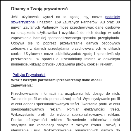
BIURO REKLAMY
TVN MEDIA
AKTUALNOŚCI
Dbamy o Twoją prywatność
Jeśli użytkownik wyrazi na to zgodę, my, nasze
podmioty
stowarzyszone
i naszych
159
Zaufanych Partnerów IAB oraz
30
innych Zaufanych Partnerów może przechowywać dane osobowe
na urządzeniu użytkownika i uzyskiwać do nich dostęp w celu
zapewnienia bardziej spersonalizowanego sposobu przeglądania.
Odbywa się to poprzez przetwarzanie danych osobowych
zebranych z danych przeglądania przechowywanych w plikach
cookie. Użytkownik może udzielić/wycofać zgodę i sprzeciwić się
przetwarzaniu w oparciu o uzasadniony interes w dowolnym
momencie, klikając przycisk „Ustawienia plików cookie i reklam”.
Polityka Prywatności
Wraz z naszymi partnerami przetwarzamy dane w celu
zapewnienia:
Przechowywanie informacji na urządzeniu lub dostęp do nich.
Tworzenie profili w celu personalizacji treści. Wykorzystywanie profili
w celu doboru spersonalizowanych treści. Tworzenie profili w celu
spersonalizowanych reklam. Pomiar efektywności treści.
24.06.2024
Wykorzystanie profili do wyboru spersonalizowanych reklam.
IGRZYSKA OLIMPIJSKIE PARIS 2024
Pomiar efektywności reklam. Rozumienie odbiorców dzięki
statystyce lub kombinacji danych z różnych źródeł. Rozwój i
NA ANTENACH EUROSPORTU
ulepszanie usług. Wykorzystywanie ograniczonych danych do