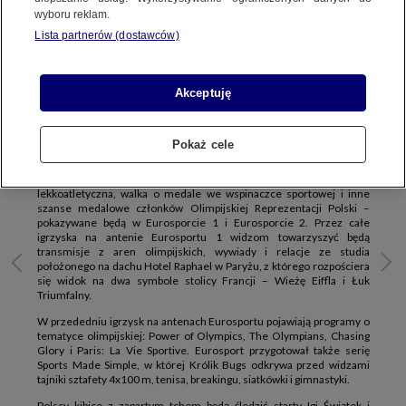
PREMIUM TV
EUROSPORT 1
EUROSPORT 2
wyboru reklam.
Lista partnerów (dostawców)
Już 26 lipca w Paryżu rozpocznie się jedno z najważniejszych
Akceptuję
sportowych wydarzeń świata – igrzyska olimpijskie. Przez 16 dni
widzowie Eurosportu 1 i Eurosportu 2, będą mogli z zapartym tchem
śledzić rywalizację atletów o najwyższe możliwe wyróżnienie –
olimpijski laur.
Pokaż cele
Najważniejsze momenty igrzysk – mecze polskich tenisistek i
tenisistów, spotkania siatkarek i siatkarzy, rywalizacja
lekkoatletyczna, walka o medale we wspinaczce sportowej i inne
szanse medalowe członków Olimpijskiej Reprezentacji Polski –
pokazywane będą w Eurosporcie 1 i Eurosporcie 2. Przez całe
igrzyska na antenie Eurosportu 1 widzom towarzyszyć będą
transmisje z aren olimpijskich, wywiady i relacje ze studia
położonego na dachu Hotel Raphael w Paryżu, z którego rozpościera
się widok na dwa symbole stolicy Francji – Wieżę Eiffla i Łuk
Triumfalny.
W przededniu igrzysk na antenach Eurosportu pojawiają programy o
tematyce olimpijskiej: Power of Olympics, The Olympians, Chasing
Glory i Paris: La Vie Sportive. Eurosport przygotował także serię
Sports Made Simple, w której Królik Bugs odkrywa przed widzami
tajniki sztafety 4x100 m, tenisa, breakingu, siatkówki i gimnastyki.
Polscy kibice z zapartym tchem będą śledzić starty Igi Świątek i