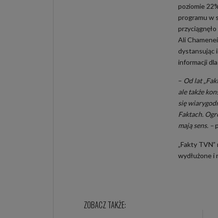
poziomie 22%
programu w 
przyciągnęło 
Ali Chamenei
dystansując 
informacji dl
–
Od lat „Fak
ale także kon
się wiarygodn
Faktach. Ogro
mają sens. –
„Fakty TVN” 
wydłużone i 