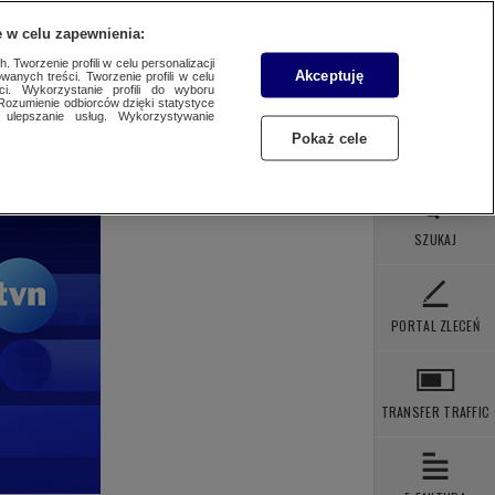
 POBRANIA
KONTAKT
 w celu zapewnienia:
 Tworzenie profili w celu personalizacji
Akceptuję
wanych treści. Tworzenie profili w celu
ci. Wykorzystanie profili do wyboru
Rozumienie odbiorców dzięki statystyce
ulepszanie usług. Wykorzystywanie
Pokaż cele
SZUKAJ
PORTAL ZLECEŃ
TRANSFER TRAFFIC