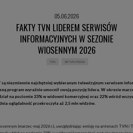
05.06.2026
FAKTY TVN LIDEREM SERWISÓW
INFORMACYJNYCH W SEZONIE
WIOSENNYM 2026
TVN
BR TVN MEDIA
 są niezmiennie najchętniej wybieranym telewizyjnym serwisem info
sną program wyraźnie umocnił swoją pozycję lidera. W okresie mar
 udział na poziomie 23% w widowni komercyjnej oraz 22% wśród wszy
nia oglądalność przekroczyła aż 2,5 mln widzów.
osennym (marzec-maj 2026 r.), uwzględniając emisję na antenach TVN i 
gnął udział na poziomie 23% w widowni komercyjnej, notując imponujący