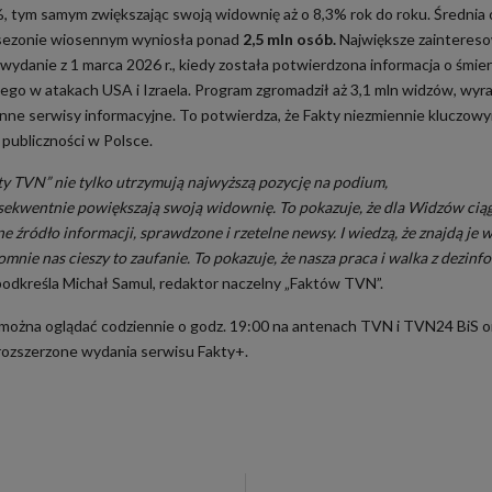
, tym samym zwiększając swoją widownię aż o 8,3% rok do roku. Średnia 
sezonie wiosennym wyniosła ponad
2,5 mln osób.
Największe zainteres
wydanie z 1 marca 2026 r., kiedy została potwierdzona informacja o śmie
ego w atakach USA i Izraela. Program
zgromadził aż 3,1 mln widzów, wyr
inne serwisy informacyjne. To potwierdza, że Fakty niezmiennie kluczow
a publiczności w Polsce.
ty TVN” nie tylko utrzymują najwyższą pozycję na podium,
sekwentnie powiększają swoją widownię. To pokazuje, że dla Widzów ciągl
e źródło informacji, sprawdzone i rzetelne newsy. I wiedzą, że znajdą je 
mnie nas cieszy to zaufanie. To pokazuje, że nasza praca i walka z dezinf
podkreśla Michał Samul, redaktor naczelny „Faktów TVN”.
można oglądać codziennie o godz. 19:00 na antenach TVN i TVN24 BiS o
rozszerzone wydania serwisu Fakty+.