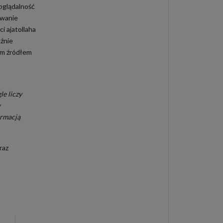
oglądalność
owanie
rci
ajatollaha
aźnie
ym źródłem
e liczy
w
ormacją
raz