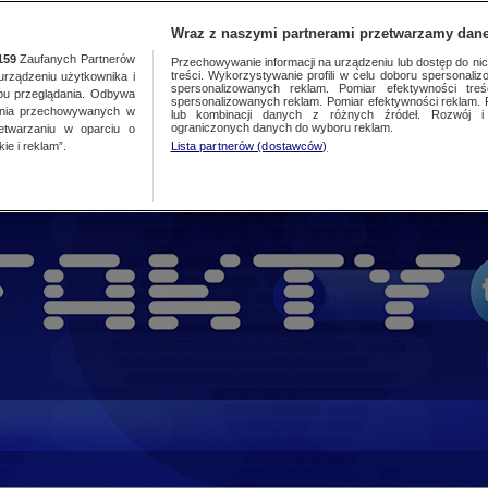
TA
MEDIA
DO
Wraz z naszymi partnerami przetwarzamy dane
159
Zaufanych Partnerów
Przechowywanie informacji na urządzeniu lub dostęp do nich.
treści. Wykorzystywanie profili w celu doboru spersonalizo
ządzeniu użytkownika i
spersonalizowanych reklam. Pomiar efektywności treś
bu przeglądania. Odbywa
spersonalizowanych reklam. Pomiar efektywności reklam. 
ania przechowywanych w
lub kombinacji danych z różnych źródeł. Rozwój i 
ograniczonych danych do wyboru reklam.
zetwarzaniu w oparciu o
ie i reklam”.
Lista partnerów (dostawców)