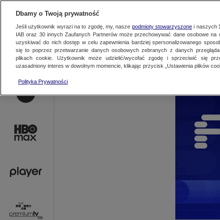
AKTUALNOŚCI
OFER
Dbamy o Twoją prywatność
Jeśli użytkownik wyrazi na to zgodę, my, nasze
podmioty stowarzyszone
i naszych
IAB oraz
30
innych Zaufanych Partnerów może przechowywać dane osobowe na ur
uzyskiwać do nich dostęp w celu zapewnienia bardziej spersonalizowanego sposo
się to poprzez przetwarzanie danych osobowych zebranych z danych przegląd
plikach cookie. Użytkownik może udzielić/wycofać zgodę i sprzeciwić się pr
uzasadniony interes w dowolnym momencie, klikając przycisk „Ustawienia plików cook
Polityka Prywatności