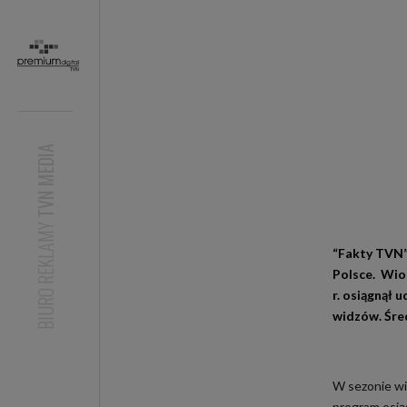
TVN MEDIA
BIURO REKLAMY
“Fakty TVN”
Polsce. Wio
r. osiągnął
widzów. Śred
W sezonie wi
program osią