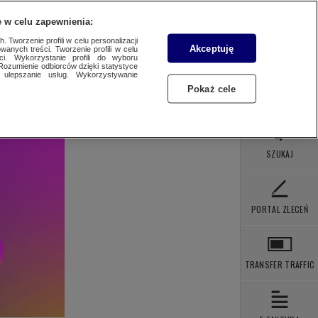
 POBRANIA
KONTAKT
 w celu zapewnienia:
 Tworzenie profili w celu personalizacji
Akceptuję
wanych treści. Tworzenie profili w celu
ci. Wykorzystanie profili do wyboru
Rozumienie odbiorców dzięki statystyce
ulepszanie usług. Wykorzystywanie
Pokaż cele
SZUKAJ
PORTAL ZLECEŃ
TRANSFER TRAFFIC