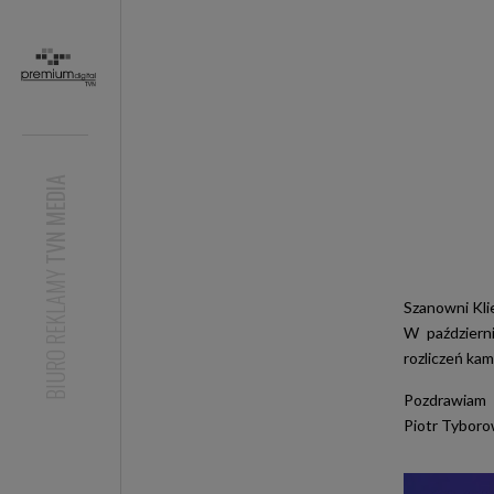
TVN MEDIA
BIURO REKLAMY
Szanowni Klie
W październ
rozliczeń kam
Pozdrawiam
Piotr Tyboro