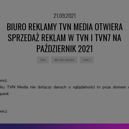
21.09.2021
BIURO REKLAMY TVN MEDIA OTWIERA
SPRZEDAŻ REKLAM W TVN I TVN7 NA
PAŹDZIERNIK 2021
TVN
BR TVN MEDIA
TVN 7
nci,
iku TVN Media nie dołączy danych o oglądalności tv poza domem
panii.
wicz