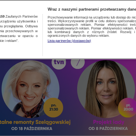
TA
MEDIA
DO
Wraz z naszymi partnerami przetwarzamy dane
159
Zaufanych Partnerów
Przechowywanie informacji na urządzeniu lub dostęp do nich.
treści. Wykorzystywanie profili w celu doboru spersonalizo
ządzeniu użytkownika i
spersonalizowanych reklam. Pomiar efektywności treś
bu przeglądania. Odbywa
spersonalizowanych reklam. Pomiar efektywności reklam. 
ania przechowywanych w
lub kombinacji danych z różnych źródeł. Rozwój i 
ograniczonych danych do wyboru reklam.
zetwarzaniu w oparciu o
ie i reklam”.
Lista partnerów (dostawców)