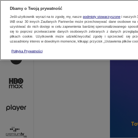
AKTUALNOŚCI
OFER
Dbamy o Twoją prywatność
Jeśli użytkownik wyrazi na to zgodę, my, nasze
podmioty stowarzyszone
i naszych
IAB oraz
30
innych Zaufanych Partnerów może przechowywać dane osobowe na ur
uzyskiwać do nich dostęp w celu zapewnienia bardziej spersonalizowanego sposo
się to poprzez przetwarzanie danych osobowych zebranych z danych przegląd
plikach cookie. Użytkownik może udzielić/wycofać zgodę i sprzeciwić się pr
uzasadniony interes w dowolnym momencie, klikając przycisk „Ustawienia plików cook
Polityka Prywatności