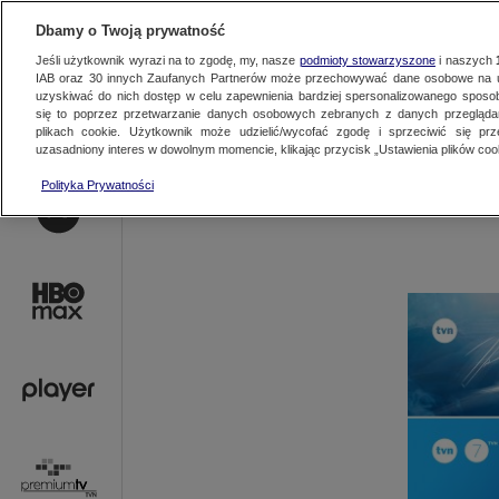
AKTUALNOŚCI
OFER
Dbamy o Twoją prywatność
Jeśli użytkownik wyrazi na to zgodę, my, nasze
podmioty stowarzyszone
i naszych
IAB oraz
30
innych Zaufanych Partnerów może przechowywać dane osobowe na ur
uzyskiwać do nich dostęp w celu zapewnienia bardziej spersonalizowanego sposo
się to poprzez przetwarzanie danych osobowych zebranych z danych przegląd
plikach cookie. Użytkownik może udzielić/wycofać zgodę i sprzeciwić się pr
uzasadniony interes w dowolnym momencie, klikając przycisk „Ustawienia plików cook
Polityka Prywatności