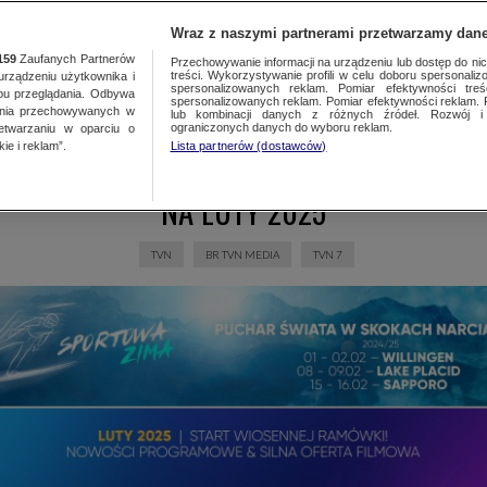
TA
MEDIA
DO
Wraz z naszymi partnerami przetwarzamy dane
159
Zaufanych Partnerów
Przechowywanie informacji na urządzeniu lub dostęp do nich.
treści. Wykorzystywanie profili w celu doboru spersonalizo
ządzeniu użytkownika i
21.01.2025
spersonalizowanych reklam. Pomiar efektywności treś
bu przeglądania. Odbywa
spersonalizowanych reklam. Pomiar efektywności reklam. 
ania przechowywanych w
BIURO REKLAMY TVN MEDIA OTWIERA
lub kombinacji danych z różnych źródeł. Rozwój i 
ograniczonych danych do wyboru reklam.
zetwarzaniu w oparciu o
ie i reklam”.
Lista partnerów (dostawców)
SPRZEDAŻ REKLAM W TVN I TVN7
NA LUTY 2025
TVN
BR TVN MEDIA
TVN 7