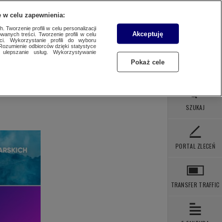
 POBRANIA
KONTAKT
 w celu zapewnienia:
 Tworzenie profili w celu personalizacji
Akceptuję
wanych treści. Tworzenie profili w celu
ci. Wykorzystanie profili do wyboru
Rozumienie odbiorców dzięki statystyce
ulepszanie usług. Wykorzystywanie
Pokaż cele
SZUKAJ
PORTAL ZLECEŃ
TRANSFER TRAFFIC