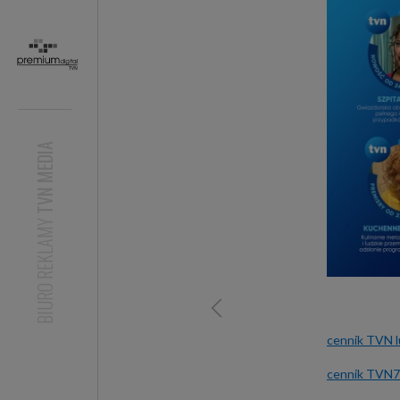
TVN MEDIA
BIURO REKLAMY
cennik TVN l
cennik TVN7