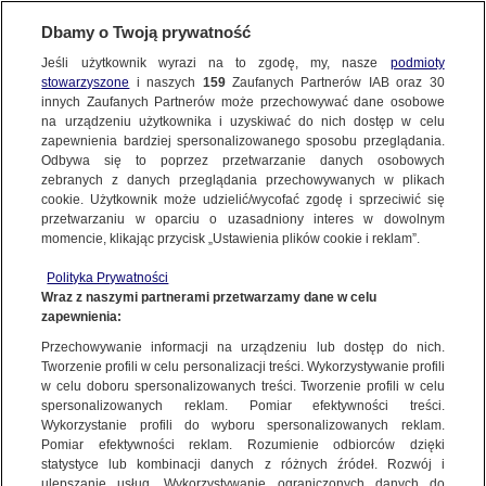
BIURO REKLAMY
TVN MEDIA
OFERTA
Dbamy o Twoją prywatność
Jeśli użytkownik wyrazi na to zgodę, my, nasze
podmioty
ONLINE
stowarzyszone
i naszych
159
Zaufanych Partnerów IAB oraz
30
innych Zaufanych Partnerów może przechowywać dane osobowe
na urządzeniu użytkownika i uzyskiwać do nich dostęp w celu
Budujemy szeroki zasięg komunikacji w oparciu o najlepszy na
zapewnienia bardziej spersonalizowanego sposobu przeglądania.
rynku jakościowy kontent pochodzący z platform TVN
Warner
Odbywa się to poprzez przetwarzanie danych osobowych
Bros. Discovery, od partnerów krajowych i zagranicznych oraz
zebranych z danych przeglądania przechowywanych w plikach
cookie. Użytkownik może udzielić/wycofać zgodę i sprzeciwić się
od największych koncernów mediowych.
przetwarzaniu w oparciu o uzasadniony interes w dowolnym
momencie, klikając przycisk „Ustawienia plików cookie i reklam”.
Docieramy miesięcznie z ofertą
do ponad 33,6 mln
Polityka Prywatności
unikalnych użytkowników wideo.
Zapewniamy potencjał
Wraz z naszymi partnerami przetwarzamy dane w celu
reklamowy
in-stream ponad 5,7 mld spotów.
Oferujemy
zapewnienia:
dzięki temu wyższy zasięg kampanii reklamowych, jakościową
Przechowywanie informacji na urządzeniu lub dostęp do nich.
alternatywę dla masowych kampanii wideo oraz znacznie
Tworzenie profili w celu personalizacji treści. Wykorzystywanie profili
szersze możliwości targetowania.
w celu doboru spersonalizowanych treści. Tworzenie profili w celu
spersonalizowanych reklam. Pomiar efektywności treści.
Wykorzystanie profili do wyboru spersonalizowanych reklam.
Pomiar efektywności reklam. Rozumienie odbiorców dzięki
statystyce lub kombinacji danych z różnych źródeł. Rozwój i
ulepszanie usług. Wykorzystywanie ograniczonych danych do