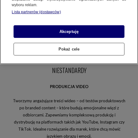
wyboru reklam.
Lista partnerów (dostawców)
Akceptuję
VIDEO
Pokaż cele
DISPLAY
NIESTANDARDY
PRODUKCJA VIDEO
Tworzymy angażujące treści wideo – od testów produktowych
po branded content – które budują emocjonalne więzi z
odbiorcami. Zapewniamy kompleksową produkcję i
dystrybucję na platformach takich jak YouTube, Instagram czy
TikTok. Idealne rozwiązanie dla marek, które chcą mówić
językiem obrazu i emocji.