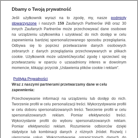
BIURO REKLAMY
TVN MEDIA
AKTUALNOŚCI
Dbamy o Twoją prywatność
Jeśli użytkownik wyrazi na to zgodę, my, nasze
podmioty
stowarzyszone
i naszych
159
Zaufanych Partnerów IAB oraz
30
innych Zaufanych Partnerów może przechowywać dane osobowe
na urządzeniu użytkownika i uzyskiwać do nich dostęp w celu
zapewnienia bardziej spersonalizowanego sposobu przeglądania.
Odbywa się to poprzez przetwarzanie danych osobowych
zebranych z danych przeglądania przechowywanych w plikach
cookie. Użytkownik może udzielić/wycofać zgodę i sprzeciwić się
przetwarzaniu w oparciu o uzasadniony interes w dowolnym
momencie, klikając przycisk „Ustawienia plików cookie i reklam”.
Polityka Prywatności
Wraz z naszymi partnerami przetwarzamy dane w celu
zapewnienia:
Przechowywanie informacji na urządzeniu lub dostęp do nich.
Tworzenie profili w celu personalizacji treści. Wykorzystywanie profili
w celu doboru spersonalizowanych treści. Tworzenie profili w celu
spersonalizowanych reklam. Pomiar efektywności treści.
05.11.2020
Wykorzystanie profili do wyboru spersonalizowanych reklam.
TVN7 PO RAZ DRUGI OTRZYMUJE TYTUŁ STACJI
Pomiar efektywności reklam. Rozumienie odbiorców dzięki
statystyce lub kombinacji danych z różnych źródeł. Rozwój i
TELEWIZYJNEJ ROKU!
ulepszanie usług. Wykorzystywanie ograniczonych danych do