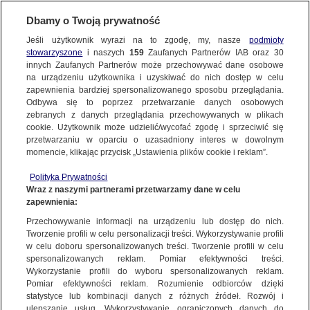
BIURO REKLAMY
TVN MEDIA
AKTUALNOŚCI
Dbamy o Twoją prywatność
Jeśli użytkownik wyrazi na to zgodę, my, nasze
podmioty
stowarzyszone
i naszych
159
Zaufanych Partnerów IAB oraz
30
innych Zaufanych Partnerów może przechowywać dane osobowe
na urządzeniu użytkownika i uzyskiwać do nich dostęp w celu
zapewnienia bardziej spersonalizowanego sposobu przeglądania.
Odbywa się to poprzez przetwarzanie danych osobowych
zebranych z danych przeglądania przechowywanych w plikach
cookie. Użytkownik może udzielić/wycofać zgodę i sprzeciwić się
przetwarzaniu w oparciu o uzasadniony interes w dowolnym
momencie, klikając przycisk „Ustawienia plików cookie i reklam”.
Polityka Prywatności
Wraz z naszymi partnerami przetwarzamy dane w celu
zapewnienia:
Przechowywanie informacji na urządzeniu lub dostęp do nich.
Tworzenie profili w celu personalizacji treści. Wykorzystywanie profili
w celu doboru spersonalizowanych treści. Tworzenie profili w celu
spersonalizowanych reklam. Pomiar efektywności treści.
14.05.2026
Wykorzystanie profili do wyboru spersonalizowanych reklam.
ROLAND GARROS W NAJSZERSZYM WYDANIU!
Pomiar efektywności reklam. Rozumienie odbiorców dzięki
statystyce lub kombinacji danych z różnych źródeł. Rozwój i
TRANSMISJE W CZTERECH KANAŁACH EUROSPORTU,
ulepszanie usług. Wykorzystywanie ograniczonych danych do