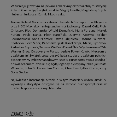
W turnieju głównym na pewno zobaczymy czterokrotną mistrzynię
Roland Garros Igę Świątek, a także Magdę Linette, Magdalenę Fręch,
Huberta Hurkacza i Kamila Majchrzaka.
Turniej Roland Garros na czterech kanałach Eurosportu, w Playerze
oraz HBO Max skomentują znakomici fachowcy: Dawid Celt, Piotr
Chłystek, Piotr Domagała, Witold Domański, Maria Furdyna, Marek
Furjan, Paula Kania, Piotr Karpiński, Justyna Kostyra, Michał
Lewandowski, Anna Niemiec, Dawid Olejniczak, Joanna Sakowicz-
Kostecka, Lech Sidor, Radosław Spiak, Karol Stopa, Maciej Synówka,
Radosław Szymanik, Tomasz Wolfke i Dawid Żbik. Wysłannikiem TVN
Warner Bros. Discovery w Paryżu będzie Paweł Kuwik. Meczom z
udziałem Igi Świątek towarzyszyć będą studia z udziałem polskich
ekspertów. W międzynarodowym studiu Eurosportu swoją wiedzą i
doświadczeniem dzielić się będą legendy dyscypliny takie jak Mats
Wilander, John McEnroe, Jim Courier, Chris Evert, Alex Corretja czy
Boris Becker.
Najświeższe informacje o tenisie w tym materiały wideo, artykuły,
wywiady i statystyki dostępne są na stronie eurosport.pl oraz w
mediach społecznościowych kanału.