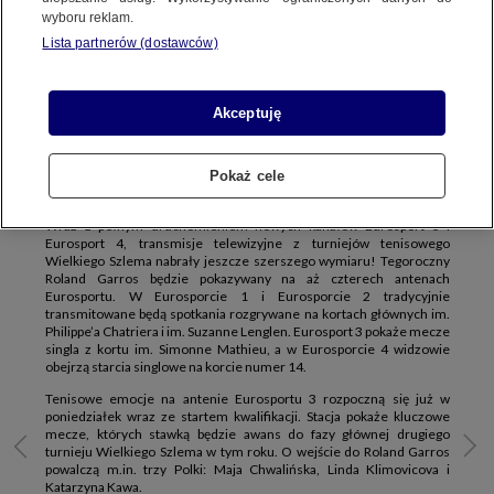
PLAYERZE I HBO MAX
wyboru reklam.
PREMIUM TV
ONLINE
PLAYER.PL
EUROSPORT 1
Lista partnerów (dostawców)
EUROSPORT 2
HBO MAX
Akceptuję
Przed nami drugi turniej Wielkiego Szlema w tym roku – Roland
Garros. Rywalizacja na paryskich kortach po raz pierwszy będzie
transmitowana w aż czterech kanałach Eurosportu, a także w
serwisie player.pl oraz w HBO Max. Transmisje kwalifikacji już od
Pokaż cele
poniedziałku w Eurosporcie 3.
Wraz z pełnym uruchomieniem nowych kanałów Eurosport 3 i
Eurosport 4, transmisje telewizyjne z turniejów tenisowego
Wielkiego Szlema nabrały jeszcze szerszego wymiaru! Tegoroczny
Roland Garros będzie pokazywany na aż czterech antenach
Eurosportu. W Eurosporcie 1 i Eurosporcie 2 tradycyjnie
transmitowane będą spotkania rozgrywane na kortach głównych im.
Philippe’a Chatriera i im. Suzanne Lenglen. Eurosport 3 pokaże mecze
singla z kortu im. Simonne Mathieu, a w Eurosporcie 4 widzowie
obejrzą starcia singlowe na korcie numer 14.
Tenisowe emocje na antenie Eurosportu 3 rozpoczną się już w
poniedziałek wraz ze startem kwalifikacji. Stacja pokaże kluczowe
mecze, których stawką będzie awans do fazy głównej drugiego
turnieju Wielkiego Szlema w tym roku. O wejście do Roland Garros
powalczą m.in. trzy Polki: Maja Chwalińska, Linda Klimovicova i
Katarzyna Kawa.