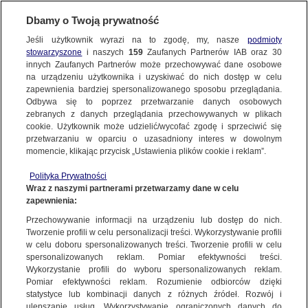
BIURO REKLAMY
TVN MEDIA
AKTUALNOŚCI
Dbamy o Twoją prywatność
Jeśli użytkownik wyrazi na to zgodę, my, nasze
podmioty
stowarzyszone
i naszych
159
Zaufanych Partnerów IAB oraz
30
innych Zaufanych Partnerów może przechowywać dane osobowe
na urządzeniu użytkownika i uzyskiwać do nich dostęp w celu
zapewnienia bardziej spersonalizowanego sposobu przeglądania.
Odbywa się to poprzez przetwarzanie danych osobowych
zebranych z danych przeglądania przechowywanych w plikach
cookie. Użytkownik może udzielić/wycofać zgodę i sprzeciwić się
przetwarzaniu w oparciu o uzasadniony interes w dowolnym
momencie, klikając przycisk „Ustawienia plików cookie i reklam”.
Polityka Prywatności
Wraz z naszymi partnerami przetwarzamy dane w celu
zapewnienia:
Przechowywanie informacji na urządzeniu lub dostęp do nich.
Tworzenie profili w celu personalizacji treści. Wykorzystywanie profili
w celu doboru spersonalizowanych treści. Tworzenie profili w celu
spersonalizowanych reklam. Pomiar efektywności treści.
20.10.2025
Wykorzystanie profili do wyboru spersonalizowanych reklam.
NBA Z NOWYM DOMEM W POLSCE. TRANSMISJE
Pomiar efektywności reklam. Rozumienie odbiorców dzięki
statystyce lub kombinacji danych z różnych źródeł. Rozwój i
W NOWYM KANALE EUROSPORT 3
ulepszanie usług. Wykorzystywanie ograniczonych danych do