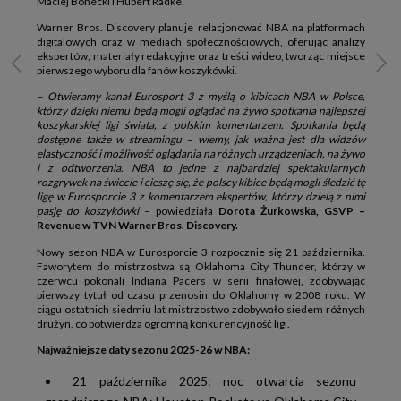
Maciej Bonecki i Hubert Radke.
Warner Bros. Discovery planuje relacjonować NBA na platformach
digitalowych oraz w mediach społecznościowych, oferując analizy
ekspertów, materiały redakcyjne oraz treści wideo, tworząc miejsce
pierwszego wyboru dla fanów koszykówki.
– Otwieramy kanał Eurosport 3 z myślą o kibicach NBA w Polsce,
którzy dzięki niemu będą mogli oglądać na żywo spotkania najlepszej
koszykarskiej ligi świata, z polskim komentarzem. Spotkania będą
dostępne także w streamingu – wiemy, jak ważna jest dla widzów
elastyczność i możliwość oglądania na różnych urządzeniach, na żywo
i z odtworzenia. NBA to jedne z najbardziej spektakularnych
rozgrywek na świecie i cieszę się, że polscy kibice będą mogli śledzić tę
ligę w Eurosporcie 3 z komentarzem ekspertów, którzy dzielą z nimi
pasję do koszykówki
– powiedziała
Dorota Żurkowska, GSVP –
Revenue w TVN Warner Bros. Discovery.
Nowy sezon NBA w Eurosporcie 3 rozpocznie się 21 października.
Faworytem do mistrzostwa są Oklahoma City Thunder, którzy w
czerwcu pokonali Indiana Pacers w serii finałowej, zdobywając
pierwszy tytuł od czasu przenosin do Oklahomy w 2008 roku. W
ciągu ostatnich siedmiu lat mistrzostwo zdobywało siedem różnych
drużyn, co potwierdza ogromną konkurencyjność ligi.
Najważniejsze daty sezonu 2025-26 w NBA:
21 października 2025: noc otwarcia sezonu