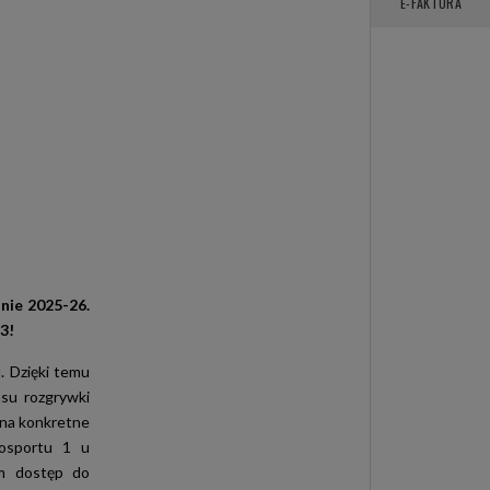
E-FAKTURA
nie 2025-26.
3!
 Dzięki temu
su rozgrywki
na konkretne
rosportu 1 u
om dostęp do