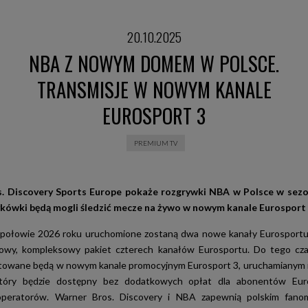
20.10.2025
NBA Z NOWYM DOMEM W POLSCE.
TRANSMISJE W NOWYM KANALE
EUROSPORT 3
PREMIUM TV
. Discovery Sports Europe pokaże rozgrywki NBA w Polsce w sezo
ykówki będą mogli śledzić mecze na żywo w nowym kanale Eurosport 
 połowie 2026 roku uruchomione zostaną dwa nowe kanały Eurosportu.
owy, kompleksowy pakiet czterech kanałów Eurosportu. Do tego cza
towane będą w nowym kanale promocyjnym Eurosport 3, uruchamianym 
który będzie dostępny bez dodatkowych opłat dla abonentów Eu
peratorów. Warner Bros. Discovery i NBA zapewnią polskim fan