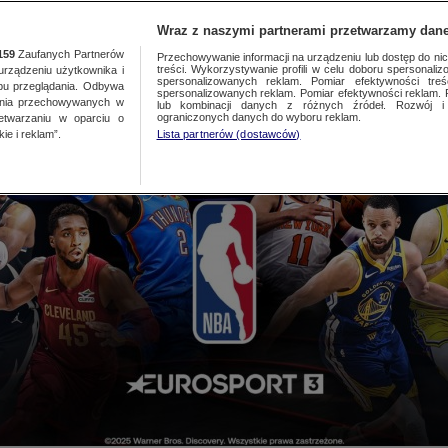
TA
MEDIA
DO
Wraz z naszymi partnerami przetwarzamy dane
159
Zaufanych Partnerów
Przechowywanie informacji na urządzeniu lub dostęp do nich.
treści. Wykorzystywanie profili w celu doboru spersonalizo
ządzeniu użytkownika i
spersonalizowanych reklam. Pomiar efektywności treś
bu przeglądania. Odbywa
spersonalizowanych reklam. Pomiar efektywności reklam. 
ania przechowywanych w
lub kombinacji danych z różnych źródeł. Rozwój i 
ograniczonych danych do wyboru reklam.
zetwarzaniu w oparciu o
ie i reklam”.
Lista partnerów (dostawców)