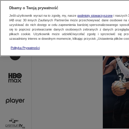
AKTUALNOŚCI
OFER
Dbamy o Twoją prywatność
Jeśli użytkownik wyrazi na to zgodę, my, nasze
podmioty stowarzyszone
i naszych
IAB oraz
30
innych Zaufanych Partnerów może przechowywać dane osobowe na ur
uzyskiwać do nich dostęp w celu zapewnienia bardziej spersonalizowanego sposo
się to poprzez przetwarzanie danych osobowych zebranych z danych przegląd
plikach cookie. Użytkownik może udzielić/wycofać zgodę i sprzeciwić się pr
uzasadniony interes w dowolnym momencie, klikając przycisk „Ustawienia plików cook
Polityka Prywatności