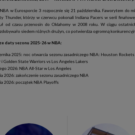
BA w Eurosporcie 3 rozpocznie się 21 października. Faworytem do m
y Thunder, którzy w czerwcu pokonali Indiana Pacers w serii finałowe
tuł od czasu przenosin do Oklahomy w 2008 roku. W ciągu ostatnich
zdobywało siedem różnych drużyn, co potwierdza ogromną konkurencyjno
ze daty sezonu 2025-26 w NBA:
ernika 2025: noc otwarcia sezonu zasadniczego NBA: Houston Rocket
 i Golden State Warriors vs Los Angeles Lakers
ego 2026: NBA All-Star w Los Angeles
ia 2026: zakończenie sezonu zasadniczego NBA
ia 2026: początek NBA Playoffs