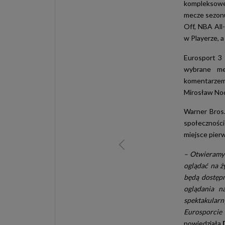
kompleksowej
mecze sezonu
Off, NBA All
w Playerze, 
Eurosport 3 
wybrane me
komentarzem.
Mirosław Noc
Warner Bros.
społeczności
miejsce pier
– Otwieramy 
oglądać na ż
będą dostępn
oglądania n
spektakularn
Eurosporci
powiedziała