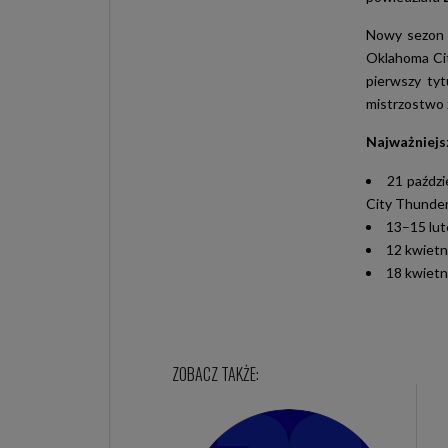
Nowy sezon N
Oklahoma Cit
pierwszy ty
mistrzostwo 
Najważniejs
21 paździ
City Thunder
13–15 lut
12 kwietn
18 kwietn