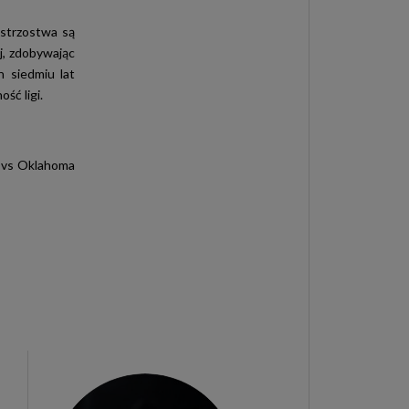
istrzostwa są
j, zdobywając
 siedmiu lat
ść ligi.
s vs Oklahoma