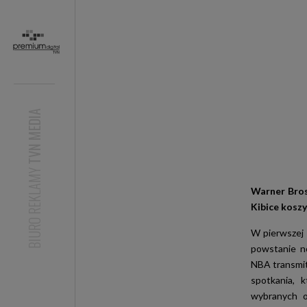
TVN MEDIA
BIURO REKLAMY
Warner Bros
Kibice kosz
W pierwszej
powstanie n
NBA transmi
spotkania, 
wybranych o