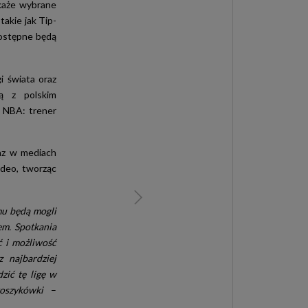
okaże wybrane
akie jak Tip-
dostępne będą
i świata oraz
ą z polskim
i NBA: trener
raz w mediach
ideo, tworząc
mu będą mogli
em. Spotkania
ć i możliwość
 najbardziej
zić tę ligę w
oszykówki
–