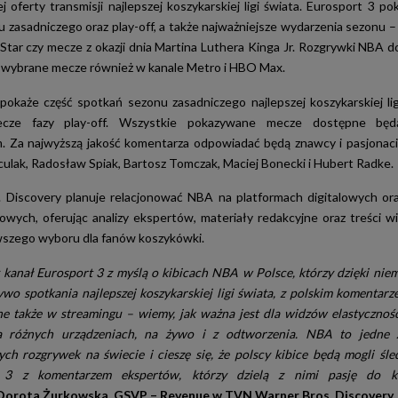
 oferty transmisji najlepszej koszykarskiej ligi świata. Eurosport 3 p
 zasadniczego oraz play-off, a także najważniejsze wydarzenia sezonu – t
-Star czy mecze z okazji dnia Martina Luthera Kinga Jr. Rozgrywki NBA 
a wybrane mecze również w kanale Metro i HBO Max.
pokaże część spotkań sezonu zasadniczego najlepszej koszykarskiej lig
cze fazy play-off. Wszystkie pokazywane mecze dostępne będ
 Za najwyższą jakość komentarza odpowiadać będą znawcy i pasjonac
ulak, Radosław Spiak, Bartosz Tomczak, Maciej Bonecki i Hubert Radke.
 Discovery planuje relacjonować NBA na platformach digitalowych o
owych, oferując analizy ekspertów, materiały redakcyjne oraz treści w
wszego wyboru dla fanów koszykówki.
kanał Eurosport 3 z myślą o kibicach NBA w Polsce, którzy dzięki nie
ywo spotkania najlepszej koszykarskiej ligi świata, z polskim komentarz
e także w streamingu – wiemy, jak ważna jest dla widzów elastycznoś
a różnych urządzeniach, na żywo i z odtworzenia. NBA to jedne z
ych rozgrywek na świecie i cieszę się, że polscy kibice będą mogli śled
e 3 z komentarzem ekspertów, którzy dzielą z nimi pasję do k
Dorota Żurkowska, GSVP – Revenue w TVN Warner Bros. Discovery.