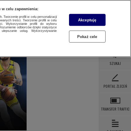
 POBRANIA
KONTAKT
 w celu zapewnienia:
 Tworzenie profili w celu personalizacji
Akceptuję
wanych treści. Tworzenie profili w celu
ci. Wykorzystanie profili do wyboru
Rozumienie odbiorców dzięki statystyce
ulepszanie usług. Wykorzystywanie
Pokaż cele
SZUKAJ
PORTAL ZLECEŃ
TRANSFER TRAFFIC