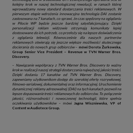
kolejny krok w naszej technologicznej rewolucji, w ramach której
wprowadzamy nowy standard dostarczania treści reklamowych. W
pierwszym etapie wdrożenia innowacyjna technologia DAI zostanie
zastosowana na 7 kanałach, co sprawi, że czas spędzony na oglądaniu
w Pilocie WP będzie jeszcze bardziej satysfakcjonujący. Dzięki
personalizacji reklam widzowie otrzymają komunikaty lepiej
dostosowane do ich potrzeb, co przełoży się na lepsze doświadczenia
z oglądania telewizji. Równocześnie dla naszych partnerów
reklamowych otwierają się jeszcze większe możliwości skutecznego
docierania do nowych grup odbiorców
–
mówi Dorota Żurkowska,
Group Senior Vice President – Revenue w TVN Warner Bros.
Discovery.
–
Nawiązanie współpracy z TVN Warner Bros. Discovery to ważny
krok w realizacji naszej strategii dostarczania najwyższej jakości treści.
Dzięki dodaniu 17 kanałów od TVN Warner Bros. Discovery,
zapewniamy użytkownikom dostęp do szerokiej oferty rozrywkowej,
filmowo-serialowej, dokumentalnej oraz informacyjnej. Uruchomienie
dynamicznej reklamy adresowalnej (DAI) na tych kanałach pozwoli na
lepsze dopasowanie treści reklamowych do odbiorców. To połączenie
jakości, różnorodności i nowoczesnej technologii, które spełnia
oczekiwania użytkowników
– mówi
Jagna Wiszniewska, VP of
Content w Audiotece Group.