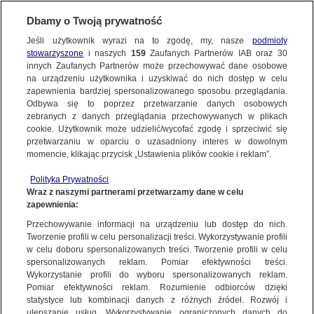
BIURO REKLAMY
TVN MEDIA
AKTUALNOŚCI
Dbamy o Twoją prywatność
Jeśli użytkownik wyrazi na to zgodę, my, nasze
podmioty
stowarzyszone
i naszych
159
Zaufanych Partnerów IAB oraz
30
innych Zaufanych Partnerów może przechowywać dane osobowe
na urządzeniu użytkownika i uzyskiwać do nich dostęp w celu
zapewnienia bardziej spersonalizowanego sposobu przeglądania.
Odbywa się to poprzez przetwarzanie danych osobowych
zebranych z danych przeglądania przechowywanych w plikach
cookie. Użytkownik może udzielić/wycofać zgodę i sprzeciwić się
przetwarzaniu w oparciu o uzasadniony interes w dowolnym
momencie, klikając przycisk „Ustawienia plików cookie i reklam”.
Polityka Prywatności
Wraz z naszymi partnerami przetwarzamy dane w celu
zapewnienia:
Przechowywanie informacji na urządzeniu lub dostęp do nich.
Tworzenie profili w celu personalizacji treści. Wykorzystywanie profili
w celu doboru spersonalizowanych treści. Tworzenie profili w celu
spersonalizowanych reklam. Pomiar efektywności treści.
18.02.2025
Wykorzystanie profili do wyboru spersonalizowanych reklam.
KANAŁY TVN WARNER BROS. DISCOVERY DOSTĘPNE
Pomiar efektywności reklam. Rozumienie odbiorców dzięki
statystyce lub kombinacji danych z różnych źródeł. Rozwój i
W PILOCIE WP
ulepszanie usług. Wykorzystywanie ograniczonych danych do