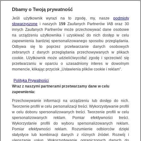
BIURO REKLAMY
TVN MEDIA
AKTUALNOŚCI
Dbamy o Twoją prywatność
Jeśli użytkownik wyrazi na to zgodę, my, nasze
podmioty
stowarzyszone
i naszych
159
Zaufanych Partnerów IAB oraz
30
innych Zaufanych Partnerów może przechowywać dane osobowe
na urządzeniu użytkownika i uzyskiwać do nich dostęp w celu
zapewnienia bardziej spersonalizowanego sposobu przeglądania.
Odbywa się to poprzez przetwarzanie danych osobowych
zebranych z danych przeglądania przechowywanych w plikach
cookie. Użytkownik może udzielić/wycofać zgodę i sprzeciwić się
przetwarzaniu w oparciu o uzasadniony interes w dowolnym
momencie, klikając przycisk „Ustawienia plików cookie i reklam”.
Polityka Prywatności
Wraz z naszymi partnerami przetwarzamy dane w celu
zapewnienia:
Przechowywanie informacji na urządzeniu lub dostęp do nich.
Tworzenie profili w celu personalizacji treści. Wykorzystywanie profili
w celu doboru spersonalizowanych treści. Tworzenie profili w celu
spersonalizowanych reklam. Pomiar efektywności treści.
04.09.2018
Wykorzystanie profili do wyboru spersonalizowanych reklam.
TOP KIDS W OKNIE OTWARTYM MULTIMEDIA I TOYA!
Pomiar efektywności reklam. Rozumienie odbiorców dzięki
statystyce lub kombinacji danych z różnych źródeł. Rozwój i
PREMIUM TV
ulepszanie usług. Wykorzystywanie ograniczonych danych do