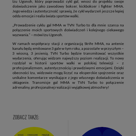
Izu Ugonoh, który poprowadzi cykl gal, wnosi do projektu swoje
doświadczenie jako zawodowy bokser, kickbokser i fighter MMA.
Jego wiedza i autentyczność sprawią, że cykl wydarzeń jeszcze lepiej
odda emocje i realia świata sportów walki.
„Prowadzenie cyklu gal MMA w TVN Turbo to dla mnie szansa na
połączenie moich sportowych doświadczeń i kolejnego ciekawego
wyzwania.” – mówi Izu Ugonoh.
W ramach współpracy stacji z organizacją Strife MMA, na antenie
kanału będą emitowane 3 gale w tym roku, a pozostałe w przyszłym –
3 wiosną, 3 jesienią. TVN Turbo będzie transmitować wszystkie
wydarzenia, oferując widzom najwyższy poziom realizacji. To nowy
rozdział w historii sportów walki w polskiej telewizji – z
profesjonalizmem, autentycznością i prawdziwymi emocjami. Dzięki
obecności Izu, widzowie mogą liczyć na eksperckie spojrzenie oraz
unikalne komentarze wynikające z jego własnego doświadczenia w
oktagonie. Transmisje gal MMA w TVN Turbo to połączenie
adrenaliny, profesjonalnej realizacji i wyjątkowej atmosfery!