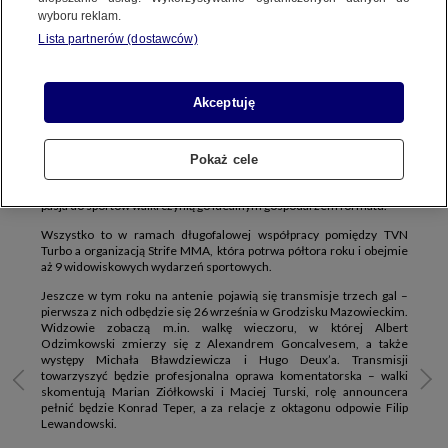
wyboru reklam.
Lista partnerów (dostawców)
Znany pięściarz i zawodnik MMA Izu Ugonoh dołącza do zespołu
TVN Turbo jako nowa twarz kanału. Poprowadzi cykl gal MMA w
ramach współpracy stacji z organizacją Strife MMA.
Akceptuję
TVN Turbo wchodzi w nowy etap sportowych emocji! Znany
zawodnik MMA i były mistrz świata w kickboxingu Izu Ugonoh dołącza
do zespołu stacji jako prowadzący cykl gal MMA. Izu, zawodowy
Pokaż cele
bokser z międzynarodowym doświadczeniem, od kilku lat aktywnie
działa w środowisku mieszanych sztuk walki. Jego wiedza, charyzma i
pasja do sportów walki czynią go idealnym gospodarzem formatu.
Wszystko to w ramach długofalowej współpracy pomiędzy TVN
Turbo a organizacją Strife MMA, która potrwa półtora roku i obejmie
aż 9 widowiskowych wydarzeń sportowych.
Jeszcze w tym roku na antenie pojawią się transmisje trzech gal –
pierwsza z nich odbędzie się 26 września w Grodzisku Mazowieckim.
Widzowie zobaczą m.in. walkę wieczoru, w której Albert
Odzimkowski zmierzy się z Alexandrem Goncalvesem, a także
występy Michała Bławdziewicza i Hugo Deux’a. Transmisji
towarzyszyć będzie profesjonalna oprawa komentatorska – walki
skomentują Marian Ziółkowski i Maciej Turski, rolę announcera
pełnić będzie Konrad Teper, a za relacje z oktagonu odpowie Filip
Lewandowski.