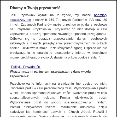
BIURO REKLAMY
TVN MEDIA
AKTUALNOŚCI
Dbamy o Twoją prywatność
Jeśli użytkownik wyrazi na to zgodę, my, nasze
podmioty
stowarzyszone
i naszych
159
Zaufanych Partnerów IAB oraz
30
innych Zaufanych Partnerów może przechowywać dane osobowe
na urządzeniu użytkownika i uzyskiwać do nich dostęp w celu
zapewnienia bardziej spersonalizowanego sposobu przeglądania.
Odbywa się to poprzez przetwarzanie danych osobowych
zebranych z danych przeglądania przechowywanych w plikach
cookie. Użytkownik może udzielić/wycofać zgodę i sprzeciwić się
przetwarzaniu w oparciu o uzasadniony interes w dowolnym
momencie, klikając przycisk „Ustawienia plików cookie i reklam”.
Polityka Prywatności
Wraz z naszymi partnerami przetwarzamy dane w celu
zapewnienia:
Przechowywanie informacji na urządzeniu lub dostęp do nich.
Tworzenie profili w celu personalizacji treści. Wykorzystywanie profili
w celu doboru spersonalizowanych treści. Tworzenie profili w celu
spersonalizowanych reklam. Pomiar efektywności treści.
01.09.2025
Wykorzystanie profili do wyboru spersonalizowanych reklam.
IZU UGONOH NOWĄ TWARZĄ TVN TURBO
Pomiar efektywności reklam. Rozumienie odbiorców dzięki
statystyce lub kombinacji danych z różnych źródeł. Rozwój i
PREMIUM TV
TVN TURBO
ulepszanie usług. Wykorzystywanie ograniczonych danych do