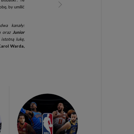
bę, by umilić
 dwa kanały:
m oraz
Junior
istotną lukę,
Karol Warda,