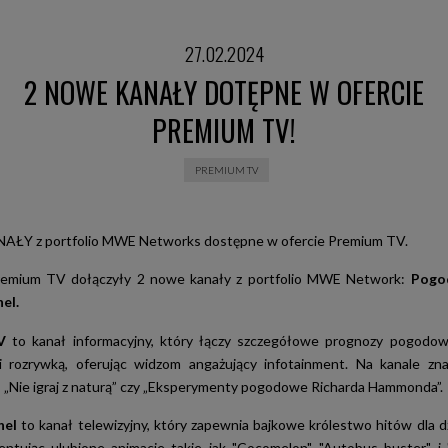
27.02.2024
2 NOWE KANAŁY DOTĘPNE W OFERCIE
PREMIUM TV!
PREMIUM TV
ŁY z portfolio MWE Networks dostępne w ofercie Premium TV.
remium TV dołączyły 2 nowe kanały z portfolio MWE Network:
Pog
el.
TV
to kanał informacyjny, który łączy szczegółowe prognozy pogodow
i rozrywką, oferując widzom angażujący infotainment. Na kanale zna
: „Nie igraj z naturą” czy „Eksperymenty pogodowe Richarda Hammonda”.
nel
to kanał telewizyjny, który zapewnia bajkowe królestwo hitów dla d
zentując ulubione animacje takie jak "Cocomelon", "Autobus buster" i 