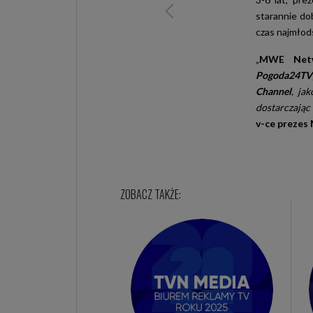
starannie do
czas najmłod
„
MWE Net
Pogoda24TV
Channel
, ja
dostarczając
v-ce prezes