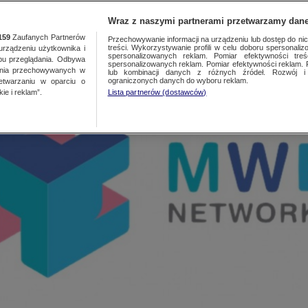
TA
MEDIA
DO
Wraz z naszymi partnerami przetwarzamy dane
159
Zaufanych Partnerów
Przechowywanie informacji na urządzeniu lub dostęp do nich.
treści. Wykorzystywanie profili w celu doboru spersonalizo
ządzeniu użytkownika i
spersonalizowanych reklam. Pomiar efektywności treś
bu przeglądania. Odbywa
spersonalizowanych reklam. Pomiar efektywności reklam. 
ania przechowywanych w
lub kombinacji danych z różnych źródeł. Rozwój i 
ograniczonych danych do wyboru reklam.
zetwarzaniu w oparciu o
ie i reklam”.
Lista partnerów (dostawców)