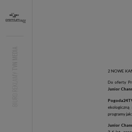
TVN MEDIA
2 NOWE KANA
BIURO REKLAMY
Do oferty P
Junior Chann
Pogoda24
ekologiczną 
programy jak
Junior Chan
3-6 lat, pre