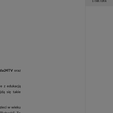
E-FAKTURA
oda24TV
oraz
e z edukacją
jdą się takie
zieci w wieku
"Bobaski". Te