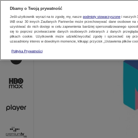
AKTUALNOŚCI
OFER
Dbamy o Twoją prywatność
Jeśli użytkownik wyrazi na to zgodę, my, nasze
podmioty stowarzyszone
i naszych
IAB oraz
30
innych Zaufanych Partnerów może przechowywać dane osobowe na ur
uzyskiwać do nich dostęp w celu zapewnienia bardziej spersonalizowanego sposo
się to poprzez przetwarzanie danych osobowych zebranych z danych przegląd
plikach cookie. Użytkownik może udzielić/wycofać zgodę i sprzeciwić się pr
uzasadniony interes w dowolnym momencie, klikając przycisk „Ustawienia plików cook
Polityka Prywatności