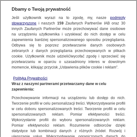
BIURO REKLAMY
TVN MEDIA
AKTUALNOŚCI
Dbamy o Twoją prywatność
Jeśli użytkownik wyrazi na to zgodę, my, nasze
podmioty
stowarzyszone
i naszych
159
Zaufanych Partnerów IAB oraz
30
innych Zaufanych Partnerów może przechowywać dane osobowe
na urządzeniu użytkownika i uzyskiwać do nich dostęp w celu
zapewnienia bardziej spersonalizowanego sposobu przeglądania.
Odbywa się to poprzez przetwarzanie danych osobowych
zebranych z danych przeglądania przechowywanych w plikach
cookie. Użytkownik może udzielić/wycofać zgodę i sprzeciwić się
przetwarzaniu w oparciu o uzasadniony interes w dowolnym
momencie, klikając przycisk „Ustawienia plików cookie i reklam”.
Polityka Prywatności
Wraz z naszymi partnerami przetwarzamy dane w celu
zapewnienia:
Przechowywanie informacji na urządzeniu lub dostęp do nich.
Tworzenie profili w celu personalizacji treści. Wykorzystywanie profili
w celu doboru spersonalizowanych treści. Tworzenie profili w celu
spersonalizowanych reklam. Pomiar efektywności treści.
07.05.2025
Wykorzystanie profili do wyboru spersonalizowanych reklam.
PIERWSZY WIELKI TOUR ROKU! GIRO D’ITALIA OD
Pomiar efektywności reklam. Rozumienie odbiorców dzięki
statystyce lub kombinacji danych z różnych źródeł. Rozwój i
PIĄTKU W EUROSPORCIE I NA PLATFORMIE MAX
ulepszanie usług. Wykorzystywanie ograniczonych danych do