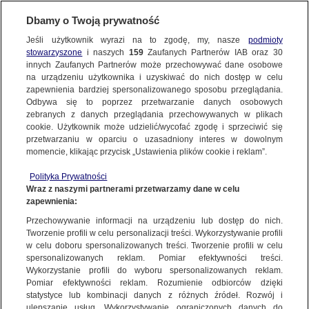
BIURO REKLAMY
TVN MEDIA
AKTUALNOŚCI
Dbamy o Twoją prywatność
Jeśli użytkownik wyrazi na to zgodę, my, nasze
podmioty
stowarzyszone
i naszych
159
Zaufanych Partnerów IAB oraz
30
innych Zaufanych Partnerów może przechowywać dane osobowe
na urządzeniu użytkownika i uzyskiwać do nich dostęp w celu
zapewnienia bardziej spersonalizowanego sposobu przeglądania.
Odbywa się to poprzez przetwarzanie danych osobowych
zebranych z danych przeglądania przechowywanych w plikach
cookie. Użytkownik może udzielić/wycofać zgodę i sprzeciwić się
przetwarzaniu w oparciu o uzasadniony interes w dowolnym
momencie, klikając przycisk „Ustawienia plików cookie i reklam”.
Polityka Prywatności
Wraz z naszymi partnerami przetwarzamy dane w celu
zapewnienia:
Przechowywanie informacji na urządzeniu lub dostęp do nich.
Tworzenie profili w celu personalizacji treści. Wykorzystywanie profili
w celu doboru spersonalizowanych treści. Tworzenie profili w celu
spersonalizowanych reklam. Pomiar efektywności treści.
13.08.2024
Wykorzystanie profili do wyboru spersonalizowanych reklam.
REKORDOWA OGLĄDALNOŚĆ IGRZYSK OLIMPIJSKICH
Pomiar efektywności reklam. Rozumienie odbiorców dzięki
statystyce lub kombinacji danych z różnych źródeł. Rozwój i
W PARYŻU NA ANTENACH EUROSPORTU
ulepszanie usług. Wykorzystywanie ograniczonych danych do