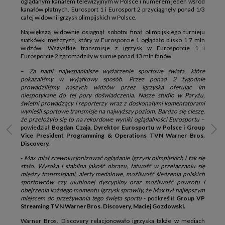
oglądanym kanałem telewizyjnym w Polsce i numerem jeden wśród
kanałów płatnych. Eurosport 1 i Eurosport 2 przyciągnęły ponad 1/3
całej widowni igrzysk olimpijskich w Polsce.
Największą widownię osiągnął sobotni finał olimpijskiego turnieju
siatkówki mężczyzn, który w Eurosporcie 1 oglądało blisko 1,7 mln
widzów. Wszystkie transmisje z igrzysk w Eurosporcie 1 i
Eurosporcie 2 zgromadziły w sumie ponad 13 mln fanów.
–
Za nami najwspanialsze wydarzenie sportowe świata, które
pokazaliśmy w wyjątkowy sposób. Przez ponad 2 tygodnie
prowadziliśmy naszych widzów przez igrzyska oferując im
niespotykane do tej pory doświadczenia. Nasze studio w Paryżu,
świetni prowadzący i reporterzy wraz z doskonałymi komentatorami
wynieśli sportowe transmisje na najwyższy poziom. Bardzo się cieszę,
że przełożyło się to na rekordowe wyniki oglądalności Eurosportu
–
powiedział
Bogdan Czaja, Dyrektor Eurosportu w Polsce i Group
Vice President Programming & Operations TVN Warner Bros.
Discovery.
-
Max miał zrewolucjonizować oglądanie igrzysk olimpijskich i tak się
stało. Wysoka i stabilna jakość obrazu, łatwość w przełączaniu się
między transmisjami, alerty medalowe, możliwość śledzenia polskich
sportowców czy ulubionej dyscypliny oraz możliwość powrotu i
obejrzenia każdego momentu igrzysk sprawiły, że Max był najlepszym
miejscem do przeżywania tego święta sportu
- podkreślił
Group VP
Streaming TVN Warner Bros. Discovery, Maciej Gozdowski.
Warner Bros. Discovery relacjonowało igrzyska także w mediach