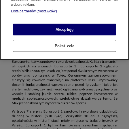
PREMIUM TV
ONLINE
EUROSPORT 1
EUROSPORT 2
wyboru reklam.
HBO MAX
Lista partnerów (dostawców)
W trakcie igrzysk olimpijskich w Paryżu wybitni sportowcy
Akceptuję
wielokrotnie bili rekordy olimpijskie i rekordy świata. Eurosport 1
bił w tym czasie kolejne rekordy oglądalności w Polsce.
W niedzielę zakończyły się igrzyska olimpijskie w Paryżu. Przez
Pokaż cele
ponad 2 tygodnie widzowie mogli cieszyć się relacjami z
najważniejszego sportowego wydarzenia świata na antenach
Eurosportu oraz na platformie Max. Był to historyczny czas dla
Eurosportu, który zanotował rekordy oglądalności. Każdą z transmisji
olimpijskich na antenach Eurosportu 1 i Eurosportu 2 oglądało
średnio blisko 500 tys. osób, co jest ponad dwukrotnym wzrostem w
porównaniu do igrzysk w Tokio. Ogromnym zainteresowaniem
cieszyły się również transmisje na platformie Max. Użytkownicy
docenili funkcjonalności wprowadzone przed igrzyskami takie jak
alerty medalowe, czy możliwość oglądania wybranej dyscypliny oraz
wysoką i stabilną jakość obrazu. Kibice, poprzez komentarze w
mediach społecznościowych, wielokrotnie dawali wyraz temu, że
Max jest doskonałym wyborem dla fanów sportu.
W środę 7 sierpnia Eurosport 1 zanotował rekordową oglądalność
dzienną w historii (SHR 8,46). Wszystkie 10 dni z najwyższą
oglądalnością w historii stacji miały miejsce w trakcie igrzysk w
Paryżu. Eurosport 1 był w tym okresie czwartym najchętniej