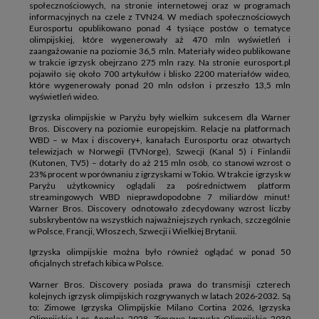
społecznościowych, na stronie internetowej oraz w programach
informacyjnych na czele z TVN24. W mediach społecznościowych
Eurosportu opublikowano ponad 4 tysiące postów o tematyce
olimpijskiej, które wygenerowały aż 470 mln wyświetleń i
zaangażowanie na poziomie 36,5 mln. Materiały wideo publikowane
w trakcie igrzysk obejrzano 275 mln razy. Na stronie eurosport.pl
pojawiło się około 700 artykułów i blisko 2200 materiałów wideo,
które wygenerowały ponad 20 mln odsłon i przeszło 13,5 mln
wyświetleń wideo.
Igrzyska olimpijskie w Paryżu były wielkim sukcesem dla Warner
Bros. Discovery na poziomie europejskim. Relacje na platformach
WBD – w Max i discovery+, kanałach Eurosportu oraz otwartych
telewizjach w Norwegii (TVNorge), Szwecji (Kanal 5) i Finlandii
(Kutonen, TV5) – dotarły do aż 215 mln osób, co stanowi wzrost o
23% procent w porównaniu z igrzyskami w Tokio. W trakcie igrzysk w
Paryżu użytkownicy oglądali za pośrednictwem platform
streamingowych WBD nieprawdopodobne 7 miliardów minut!
Warner Bros. Discovery odnotowało zdecydowany wzrost liczby
subskrybentów na wszystkich najważniejszych rynkach, szczególnie
w Polsce, Francji, Włoszech, Szwecji i Wielkiej Brytanii.
Igrzyska olimpijskie można było również oglądać w ponad 50
oficjalnych strefach kibica w Polsce.
Warner Bros. Discovery posiada prawa do transmisji czterech
kolejnych igrzysk olimpijskich rozgrywanych w latach 2026-2032. Są
to: Zimowe Igrzyska Olimpijskie Milano Cortina 2026, Igrzyska
Olimpijskie Los Angeles 2028, Zimowe Igrzyska Olimpijskie 2030