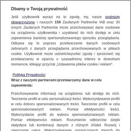
BIURO REKLAMY
TVN MEDIA
AKTUALNOŚCI
Dbamy o Twoją prywatność
Jeśli użytkownik wyrazi na to zgodę, my, nasze
podmioty
stowarzyszone
i naszych
159
Zaufanych Partnerów IAB oraz
30
innych Zaufanych Partnerów może przechowywać dane osobowe
na urządzeniu użytkownika i uzyskiwać do nich dostęp w celu
zapewnienia bardziej spersonalizowanego sposobu przeglądania.
Odbywa się to poprzez przetwarzanie danych osobowych
zebranych z danych przeglądania przechowywanych w plikach
cookie. Użytkownik może udzielić/wycofać zgodę i sprzeciwić się
przetwarzaniu w oparciu o uzasadniony interes w dowolnym
momencie, klikając przycisk „Ustawienia plików cookie i reklam”.
Polityka Prywatności
Wraz z naszymi partnerami przetwarzamy dane w celu
zapewnienia:
Przechowywanie informacji na urządzeniu lub dostęp do nich.
Tworzenie profili w celu personalizacji treści. Wykorzystywanie profili
w celu doboru spersonalizowanych treści. Tworzenie profili w celu
spersonalizowanych reklam. Pomiar efektywności treści.
06.08.2025
Wykorzystanie profili do wyboru spersonalizowanych reklam.
#OPINIEJURORAEFFIE 2025: EKSPERCI O PRZYSZŁOŚCI
Pomiar efektywności reklam. Rozumienie odbiorców dzięki
statystyce lub kombinacji danych z różnych źródeł. Rozwój i
MARKETINGU, EFEKTYWNOŚCI I AI
ulepszanie usług. Wykorzystywanie ograniczonych danych do