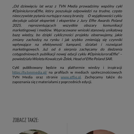
„Od dziewięciu lat wraz z TVN Media prowadzimy wspólny cykl
#OpinieJuroraEffie, który poszukuje odpowiedzi na trudne, często
nieoczywiste pytania nurtujące naszą branżę. O wyjątkowości cyklu
decyduje udział ekspertek i ekspertów z Jury Effie Awards Poland
2025, reprezentujących wszystkie obszary komunikacji
marketingowej i mediów. Wypracowane wnioski stanowią unikatową
bazę wiedzy, bo dzięki cykliczności projektu obserwujemy, jakie
zmiany zachodzą na rynku i jak szybko zmieniają się czynniki
wpływające na efektywność kampanii, działań i rozwiązań
marketingowych. Już od 6 sierpnia zachęcamy do śledzenia
cotygodniowych publikacji nowej edycji cyklu #OpinieJuroraEffie” –
powiedziała Wioleta Kowalczyk-Żelek, Head of Effie Poland SAR.
Cykl publikowany będzie na platformie wiedzy i inspiracji
https://tv.tvnmedia.pl/
na profilach w mediach społecznościowych
TVN Media oraz stronie
www.effie.pl
. Zachęcamy także do
zapoznania się z materiałami z poprzednich edycji.