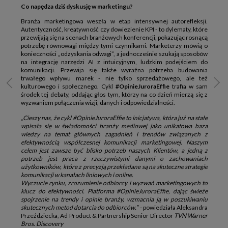
Co napędza dziś dyskusję w marketingu?
Branża marketingowa weszła w etap intensywnej autorefleksji.
Autentyczność, kreatywność czy dowiezienie KPI - to dylematy, które
przewijają się na scenach branżowych konferencji, pokazując rosnącą
potrzebę równowagi między tymi czynnikami. Marketerzy mówią o
konieczności „odzyskania odwagi”, a jednocześnie szukają sposobów
na integrację narzędzi AI z intuicyjnym, ludzkim podejściem do
komunikacji. Przewija się także wyraźna potrzeba budowania
trwałego wpływu marek - nie tylko sprzedażowego, ale też
kulturowego i społecznego. Cykl
#OpinieJuroraEffie
trafia w sam
środek tej debaty, oddając głos tym, którzy na co dzień mierzą się z
wyzwaniem połączenia wizji, danych i odpowiedzialności.
„Cieszy nas, że cykl #OpinieJuroraEffie to inicjatywa, która już na stałe
wpisała się w świadomości branży mediowej jako unikatowa baza
wiedzy na temat głównych zagadnień i trendów związanych z
efektywnością współczesnej komunikacji marketingowej. Naszym
celem jest zawsze być blisko potrzeb naszych Klientów, a jedną z
potrzeb jest
praca z rzeczywistymi danymi o zachowaniach
użytkowników, które z precyzją przekładane są na skuteczne strategie
komunikacji w kanałach liniowych i online.
Wyczucie rynku, zrozumienie odbiorcy i wyzwań marketingowych to
klucz do efektywności. Platforma #OpinieJuroraEffie, dając świeże
spojrzenie na trendy i opinie branży, wzmacnia ją w poszukiwaniu
skutecznych metod dotarcia do odbiorców.”
- powiedziała Aleksandra
Przeździecka,
Ad Product & Partnership Senior Director
TVN Warner
Bros.
Discovery