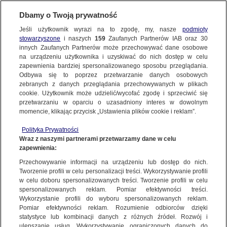
BIURO REKLAMY
TVN MEDIA
Dbamy o Twoją prywatność
Jeśli użytkownik wyrazi na to zgodę, my, nasze
podmioty
BRAK STRONY
stowarzyszone
i naszych
159
Zaufanych Partnerów IAB oraz
30
innych Zaufanych Partnerów może przechowywać dane osobowe
na urządzeniu użytkownika i uzyskiwać do nich dostęp w celu
Strona, którą chciałaś/chciałeś znaleźć nie istnieje.
zapewnienia bardziej spersonalizowanego sposobu przeglądania.
Odbywa się to poprzez przetwarzanie danych osobowych
Prosimy przejść do
strony głównej
lub skorzystać z
zebranych z danych przeglądania przechowywanych w plikach
wyszukiwarki.
cookie. Użytkownik może udzielić/wycofać zgodę i sprzeciwić się
przetwarzaniu w oparciu o uzasadniony interes w dowolnym
momencie, klikając przycisk „Ustawienia plików cookie i reklam”.
Polityka Prywatności
Wraz z naszymi partnerami przetwarzamy dane w celu
zapewnienia:
Przechowywanie informacji na urządzeniu lub dostęp do nich.
Tworzenie profili w celu personalizacji treści. Wykorzystywanie profili
w celu doboru spersonalizowanych treści. Tworzenie profili w celu
spersonalizowanych reklam. Pomiar efektywności treści.
Wykorzystanie profili do wyboru spersonalizowanych reklam.
Pomiar efektywności reklam. Rozumienie odbiorców dzięki
statystyce lub kombinacji danych z różnych źródeł. Rozwój i
ulepszanie usług. Wykorzystywanie ograniczonych danych do