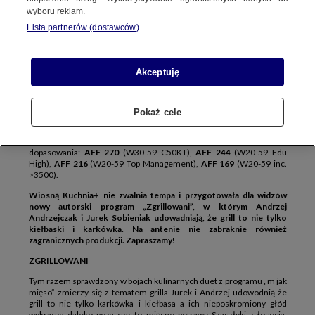
PREMIUM TV
wyboru reklam.
Lista partnerów (dostawców)
Kuchnia+ to kanał kulinarny, którego ideą jest poszerzanie
Akceptuję
kulinarnych horyzontów i promocja zdrowego stylu życia. Stacja
dostarcza widzom inspiracji do przygotowywania nowoczesnych i
smacznych potraw. Odkrywa polskie lokalne smaki oraz sekrety
kuchni innych kultur, przedstawia porady o zdrowym odżywianiu,
Pokaż cele
ciekawostki ze świata kulinariów oraz historie znanych restauracji i
wielkich szefów kuchni. Prezentowane programy kulinarne
przyciągają atrakcyjne grupy widzów, co pokazują wskaźniki
dopasowania:
AFF 270
(W30-59 C50K+),
AFF 244
(W20-59 Edu
High),
AFF 216
(W20-59 Top Management),
AFF 169
(W20-59 inc.
>3500).
Wiosną Kuchnia+ nie zwalnia tempa i przygotowała dla widzów
nowy autorski program „Zgrillowani”, w którym Andrzej
Andrzejczak i Jurek Sobieniak udowadniają, że grill to nie tylko
kiełbaski i karkówka. Na antenie nie zabraknie również
zagranicznych produkcji. Zapraszamy!
ZGRILLOWANI
Tym razem sprawdzony w bojach kulinarnych duet z programu „m jak
mięso” zmierzy się z tematem grilla Jurek i Andrzej udowodnią że
grill to nie tylko karkówka i kiełbasa a ich nieposkromiony głód
wykracza daleko poza czysto mięsne potrawy Szaszłyki z łososia,