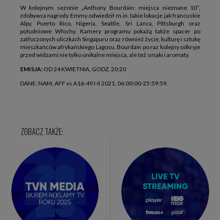
W kolejnym sezonie „Anthony Bourdain: miejsca nieznane 10”,
zdobywca nagrody Emmy odwiedził m.in. takie lokacje jak francuskie
Alpy, Puerto Rico, Nigeria, Seattle, Sri Lanca, Pittsburgh oraz
południowe Włochy. Kamery programu pokażą także spacer po
zatłoczonych uliczkach Singapuru oraz również życie, kulturę i sztukę
mieszkańców afrykańskiego Lagosu. Bourdain po raz kolejny odkryje
przed widzami nie tylko unikalne miejsca, ale też smaki i aromaty.
EMISJA:
OD 24 KWIETNIA, GODZ. 20:20
DANE: NAM, AFF vs A16-49 I-II 2021, 06:00:00-25:59:59.