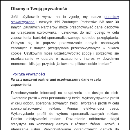
BIURO REKLAMY
TVN MEDIA
AKTUALNOŚCI
Dbamy o Twoją prywatność
Jeśli użytkownik wyrazi na to zgodę, my, nasze
podmioty
stowarzyszone
i naszych
159
Zaufanych Partnerów IAB oraz
30
innych Zaufanych Partnerów może przechowywać dane osobowe
na urządzeniu użytkownika i uzyskiwać do nich dostęp w celu
zapewnienia bardziej spersonalizowanego sposobu przeglądania.
Odbywa się to poprzez przetwarzanie danych osobowych
zebranych z danych przeglądania przechowywanych w plikach
cookie. Użytkownik może udzielić/wycofać zgodę i sprzeciwić się
przetwarzaniu w oparciu o uzasadniony interes w dowolnym
momencie, klikając przycisk „Ustawienia plików cookie i reklam”.
Polityka Prywatności
Wraz z naszymi partnerami przetwarzamy dane w celu
zapewnienia:
Przechowywanie informacji na urządzeniu lub dostęp do nich.
Tworzenie profili w celu personalizacji treści. Wykorzystywanie profili
w celu doboru spersonalizowanych treści. Tworzenie profili w celu
spersonalizowanych reklam. Pomiar efektywności treści.
24.03.2021
Wykorzystanie profili do wyboru spersonalizowanych reklam.
ZGRILLOWANI – NOWY AUTORSKI PROGRAM
Pomiar efektywności reklam. Rozumienie odbiorców dzięki
statystyce lub kombinacji danych z różnych źródeł. Rozwój i
W KUCHNI+
ulepszanie usług. Wykorzystywanie ograniczonych danych do