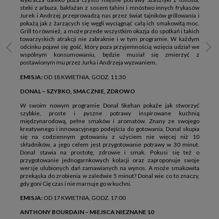
steki z arbuza, bakłażan z sosem tahini i mnóstwo innych frykasów
Jurek i Andrzej przeprowadzą nas przez świat tajników grillowania i
pokażą jak z żarzących się węgli wyciągnąć całą ich smakowitą moc.
Grill to również, a może przede wszystkim okazja do spotkań i takich
towarzyskich atrakcji nie zabraknie i w tym programie. W każdym
odcinku pojawi się gość, który poza przyjemnością wzięcia udział we
wspólnym konsumowaniu, będzie musiał się zmierzyć z
postawionym mu przez Jurka i Andrzeja wyzwaniem.
EMISJA:
OD 18 KWIETNIA, GODZ. 11:30
DONAL – SZYBKO, SMACZNIE, ZDROWO
W swoim nowym programie Donal Skehan pokaże jak stworzyć
szybkie, proste i pyszne potrawy inspirowane kuchnią
międzynarodową, pełne smaków i aromatów. Znany ze swojego
kreatywnego i innowacyjnego podejścia do gotowania, Donal skupia
się na codziennym gotowaniu z użyciem nie więcej niż 10
składników, a jego celem jest przygotowanie potrawy w 30 minut.
Donal stawia na prostotę, zdrowie i smak. Pokusi się też o
przygotowanie jednogarnkowych kolacji oraz zaproponuje swoje
wersje ulubionych dań zamawianych na wynos. A może smakowita
przekąska do zrobienia w zaledwie 5 minut? Donal wie co to znaczy,
gdy goni Cię czas i nie marnuje go w kuchni.
EMISJA:
OD 17 KWIETNIA, GODZ. 17:00
ANTHONY BOURDAIN – MIEJSCA NIEZNANE 10