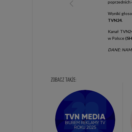
poprzednich e
Wyniki głos
TVN24
.
Kanał TVN24 
w Polsce
(SH
DANE: NAM, 