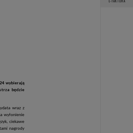
E-FAKTURA
24 wybierają
strza będzie
ydata wraz z
a wyłonienie
ęzyk, ciekawe
atami nagrody