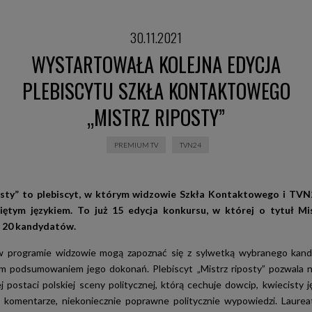
30.11.2021
WYSTARTOWAŁA KOLEJNA EDYCJA
PLEBISCYTU SZKŁA KONTAKTOWEGO
„MISTRZ RIPOSTY”
PREMIUM TV
TVN24
osty” to plebiscyt, w którym widzowie Szkła Kontaktowego i TVN
ciętym językiem. To już 15 edycja konkursu, w której o tytuł Mi
 20 kandydatów.
w programie widzowie mogą zapoznać się z sylwetką wybranego kand
m podsumowaniem jego dokonań. Plebiscyt „Mistrz riposty” pozwala n
j postaci polskiej sceny politycznej, którą cechuje dowcip, kwiecisty j
 komentarze, niekoniecznie poprawne politycznie wypowiedzi. Laure