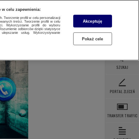
 POBRANIA
KONTAKT
 w celu zapewnienia:
 Tworzenie profili w celu personalizacji
Akceptuję
wanych treści. Tworzenie profili w celu
ci. Wykorzystanie profili do wyboru
Rozumienie odbiorców dzięki statystyce
ulepszanie usług. Wykorzystywanie
Pokaż cele
SZUKAJ
PORTAL ZLECEŃ
TRANSFER TRAFFIC