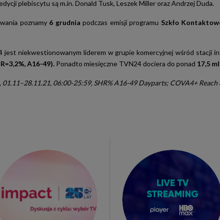
dycji plebiscytu są m.in. Donald Tusk, Leszek Miller oraz Andrzej Duda.
owania poznamy
6 grudnia
podczas emisji programu
Szkło Kontaktowe
jest niekwestionowanym liderem w grupie komercyjnej wśród stacji i
R=3,2%, A16-49).
Ponadto miesięczne TVN24 dociera do ponad
17,5 m
01.11–28.11.21, 06:00-25:59, SHR% A16-49 Dayparts; COVA4+ Reach