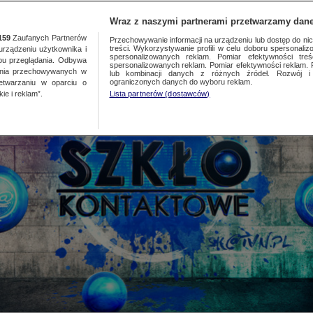
TA
MEDIA
DO
Wraz z naszymi partnerami przetwarzamy dane
159
Zaufanych Partnerów
Przechowywanie informacji na urządzeniu lub dostęp do nich.
treści. Wykorzystywanie profili w celu doboru spersonalizo
ządzeniu użytkownika i
spersonalizowanych reklam. Pomiar efektywności treś
bu przeglądania. Odbywa
spersonalizowanych reklam. Pomiar efektywności reklam. 
ania przechowywanych w
lub kombinacji danych z różnych źródeł. Rozwój i 
ograniczonych danych do wyboru reklam.
zetwarzaniu w oparciu o
ie i reklam”.
Lista partnerów (dostawców)