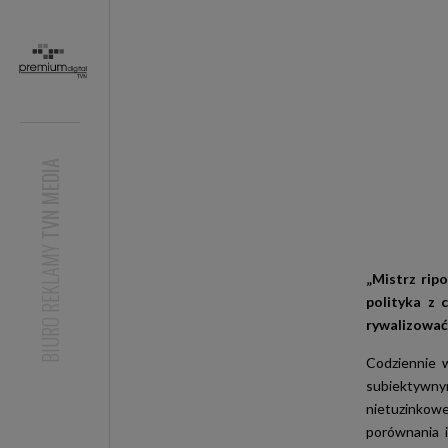
TVN MEDIA
BIURO REKLAMY
„Mistrz rip
polityka z 
rywalizować
Codziennie 
subiektywny
nietuzinkowe
porównania i