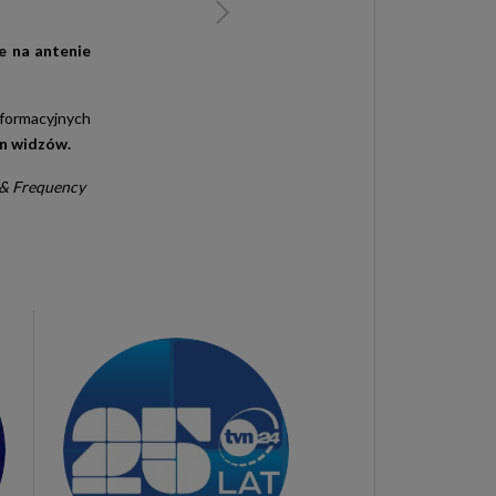
 na antenie
nformacyjnych
ln
widzów.
 & Frequency